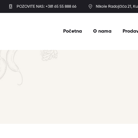
POZOVITE NAS: +381 65 55 888 66
Nikole Radojčića 21, K
Početna
O nama
Proda