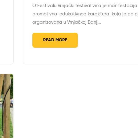
O Festivalu Vrnjački festival vina je manifestacija
promotivno-edukativnog karaktera, koja je po pr
organizovana u Vrnjačkoj Banji…
READ MORE