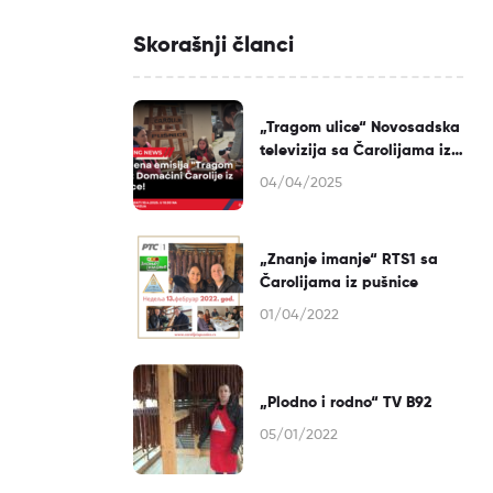
Skorašnji članci
„Tragom ulice“ Novosadska
televizija sa Čarolijama iz
pušnice
04/04/2025
„Znanje imanje“ RTS1 sa
Čarolijama iz pušnice
01/04/2022
„Plodno i rodno“ TV B92
05/01/2022