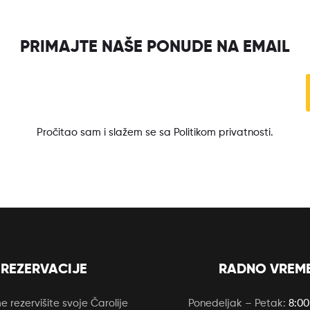
PRIMAJTE NAŠE PONUDE NA EMAIL
Pročitao sam i slažem se sa Politikom privatnosti.
REZERVACIJE
RADNO VREM
 rezervišite svoje Čarolije
Ponedeljak – Petak:
8:00