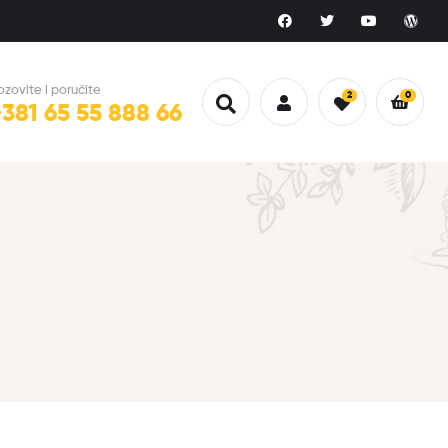
ozovite i poručite
2
0
+381 65 55 888 66