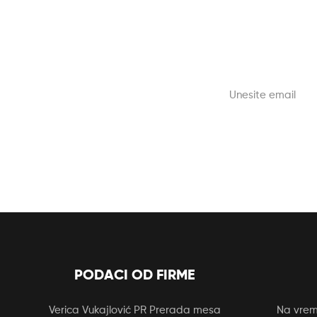
PODACI OD FIRME
Verica Vukajlović PR Prerada mesa
Na vreme