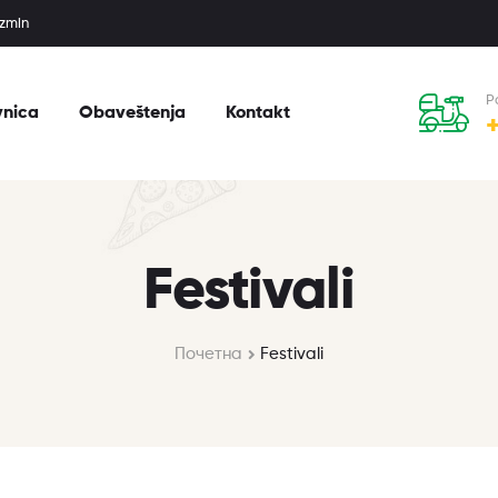
uzmin
P
vnica
Obaveštenja
Kontakt
Festivali
Почетна
Festivali