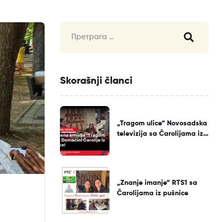
Skorašnji članci
„Tragom ulice“ Novosadska
televizija sa Čarolijama iz
pušnice
„Znanje imanje“ RTS1 sa
Čarolijama iz pušnice