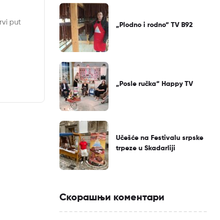
vi put
„Plodno i rodno“ TV B92
„Posle ručka“ Happy TV
Učešće na Festivalu srpske
trpeze u Skadarliji
Скорашњи коментари