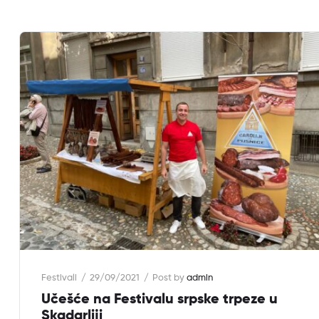
Festivali
29/09/2021
Post by
admin
Učešće na Festivalu srpske trpeze u
Skadarliji