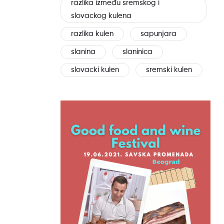
razlika između sremskog i
slovackog kulena
razlika kulen
sapunjara
slanina
slaninica
slovacki kulen
sremski kulen