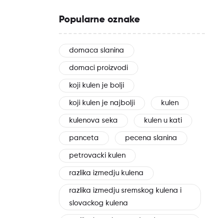
Popularne oznake
domaca slanina
domaci proizvodi
koji kulen je bolji
koji kulen je najbolji
kulen
kulenova seka
kulen u kati
panceta
pecena slanina
petrovacki kulen
razlika izmedju kulena
razlika izmedju sremskog kulena i
slovackog kulena