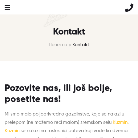
Kontakt
Почетна
Kontakt
Pozovite nas, ili još bolje,
posetite nas!
Mi smo malo poljoprivredno gazdinstvo, koje se nalazi u
prelepom (ne možemo reći malom) sremskom selu
Kuzmin
.
Kuzmin
se nalazi na raskrsnici puteva koji vode ka dvema