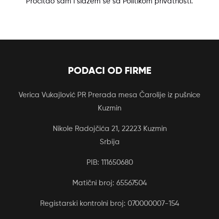
Pročitao sam i slažem se sa Politikom privatnosti.
PODACI OD FIRME
Verica Vukajlović PR Prerada mesa Čarolije iz pušnice
Kuzmin
Nikole Radojčića 21, 22223 Kuzmin
Srbija
PIB: 111650680
Matični broj: 65567504
Registarski kontrolni broj: 070000007-154