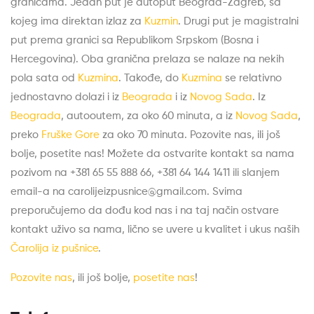
granicama. Jedan put je autoput Beograd-Zagreb, sa
kojeg ima direktan izlaz za
Kuzmin
. Drugi put je magistralni
put prema granici sa Republikom Srpskom (Bosna i
Hercegovina). Oba granična prelaza se nalaze na nekih
pola sata od
Kuzmina
. Takođe, do
Kuzmina
se relativno
jednostavno dolazi i iz
Beograda
i iz
Novog Sada
. Iz
Beograda
, autooutem, za oko 60 minuta, a iz
Novog Sada
,
preko
Fruške Gore
za oko 70 minuta. Pozovite nas, ili još
bolje, posetite nas! Možete da ostvarite kontakt sa nama
pozivom na +381 65 55 888 66, +381 64 144 1411 ili slanjem
email-a na carolijeizpusnice@gmail.com. Svima
preporučujemo da dođu kod nas i na taj način ostvare
kontakt uživo sa nama, lično se uvere u kvalitet i ukus naših
Čarolija iz pušnice
.
Pozovite nas
, ili još bolje,
posetite nas
!