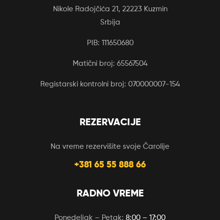
Nikole Radojčića 21, 22223 Kuzmin
Srbija
PIB: 111650680
Matični broj: 65567504
Registarski kontrolni broj: 070000007-154
REZERVACIJE
Na vreme rezervišite svoje Čarolije
+381 65 55 888 66
RADNO VREME
Ponedeljak – Petak:
8:00 – 17:00