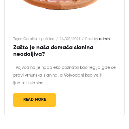
Tajne Čarolija iz pušnice
24/05/2021
Post by
admin
Zašto je naša domaća slanina
neodoljiva?
Vojvodina je nadaleko poznata kao regija gde se
pravi vrhunska slanina, a Vojvođani kao veliki
ljubitelji slanine.…
READ MORE