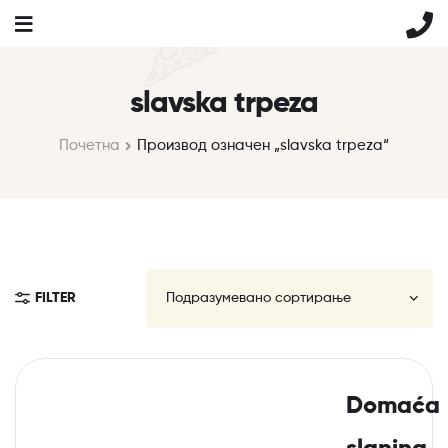
slavska trpeza
Почетна
Производ oзначен „slavska trpeza“
FILTER
Domaća