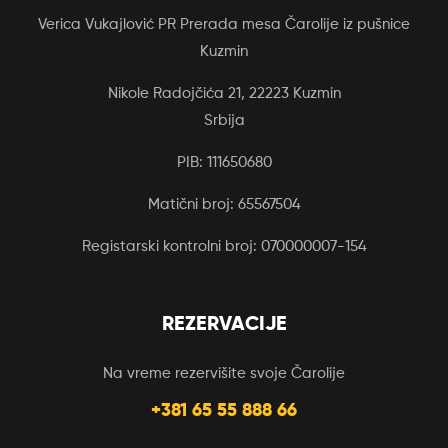
Verica Vukajlović PR Prerada mesa Čarolije iz pušnice
Kuzmin
Nikole Radojčića 21, 22223 Kuzmin
Srbija
PIB: 111650680
Matični broj: 65567504
Registarski kontrolni broj: 070000007-154
REZERVACIJE
Na vreme rezervišite svoje Čarolije
+381 65 55 888 66