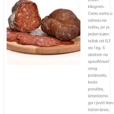
kilogram.
Cena varira u
odnosu na
težinu, jer je
jedan kulen
težak od 0,7
do 1 kg. S
obzirom na
specifičnost
ovog
proizvoda,
kada
poručite,
izmerićemo
ga i javiti Vam
tačan iznos.