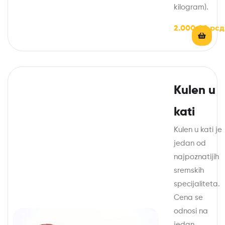
kilogram).
2.000,00
рсд
Kulen u
kati
Kulen u kati je
jedan od
najpoznatijih
sremskih
specijaliteta.
Cena se
odnosi na
jedan