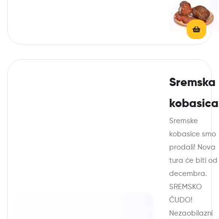
Sremska
kobasica
Sremske
kobasice smo
prodali! Nova
tura će biti od
decembra.
SREMSKO
ČUDO!
Nezaobilazni