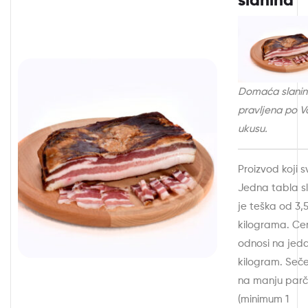
slanina
Domaća slanin
pravljena po 
ukusu.
Proizvod koji sv
Jedna tabla s
je teška od 3,
kilograma. Ce
odnosi na jed
kilogram. Seč
na manju par
(minimum 1