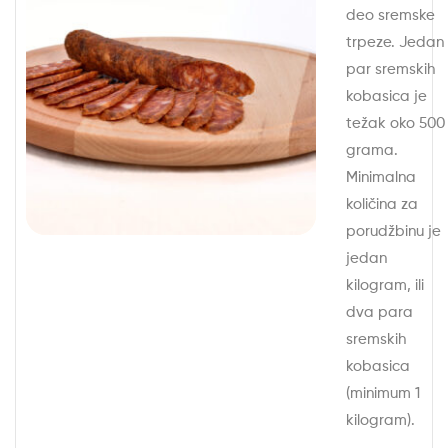
deo sremske
trpeze. Jedan
par sremskih
kobasica je
težak oko 500
grama.
Minimalna
količina za
porudžbinu je
jedan
kilogram, ili
dva para
sremskih
kobasica
(minimum 1
kilogram).