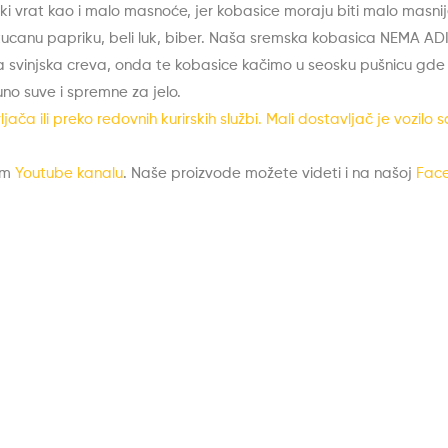
ki vrat kao i malo masnoće, jer kobasice moraju biti malo masnij
 tucanu papriku, beli luk, biber. Naša sremska kobasica NEMA ADI
svinjska creva, onda te kobasice kačimo u seosku pušnicu gde s
o suve i spremne za jelo.
ača ili preko redovnih kurirskih službi. Mali dostavljač je vozi
em
Youtube kanalu
. Naše proizvode možete videti i na našoj
Face