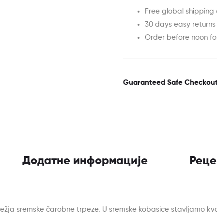
Free global shipping 
30 days easy returns
Order before noon f
Guaranteed Safe Checkou
Додатне информације
Реце
ležja sremske čarobne trpeze. U sremske kobasice stavljamo kv