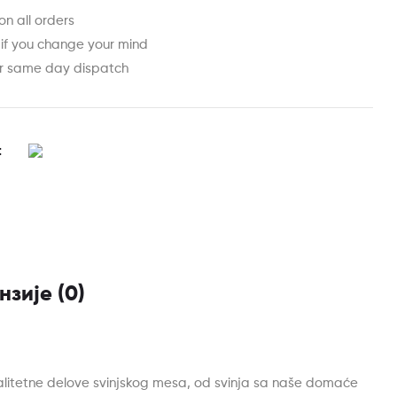
on all orders
 if you change your mind
or same day dispatch
t
нзије (0)
alitetne delove svinjskog mesa, od svinja sa naše domaće