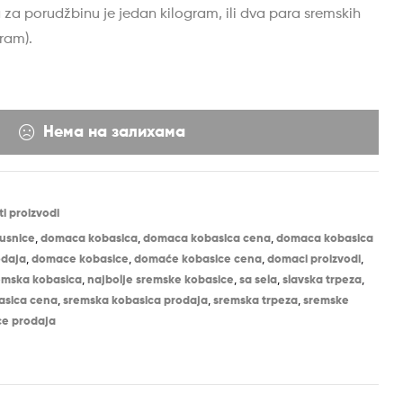
za porudžbinu je jedan kilogram, ili dva para sremskih
ram).
Нема на залихама
 proizvodi
pusnice
,
domaca kobasica
,
domaca kobasica cena
,
domaca kobasica
odaja
,
domace kobasice
,
domaće kobasice cena
,
domaci proizvodi
,
emska kobasica
,
najbolje sremske kobasice
,
sa sela
,
slavska trpeza
,
asica cena
,
sremska kobasica prodaja
,
sremska trpeza
,
sremske
ce prodaja
est
ail