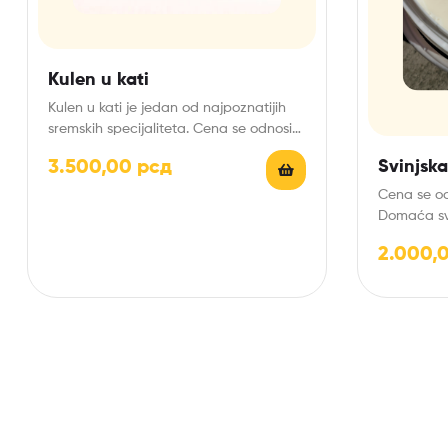
Kulen u kati
Kulen u kati je jedan od najpoznatijih
sremskih specijaliteta. Cena se odnosi
na jedan kilogram.…
3.500,00
рсд
Svinjsk
Cena se od
Domaća svi
tradiciona
2.000,