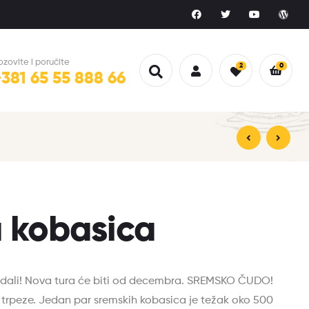
ozovite i poručite
2
0
+381 65 55 888 66
3.000,00
2.000,00
рсд
рсд
 kobasica
dali! Nova tura će biti od decembra. SREMSKO ČUDO!
trpeze. Jedan par sremskih kobasica je težak oko 500