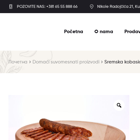
POZOVITE NAS: +381 65 55 888 66
Nikole Radojčića 21, K
Početna
O nama
Proda
Почетна
Domaći suvomesnati proizvodi
Sremska kobasi