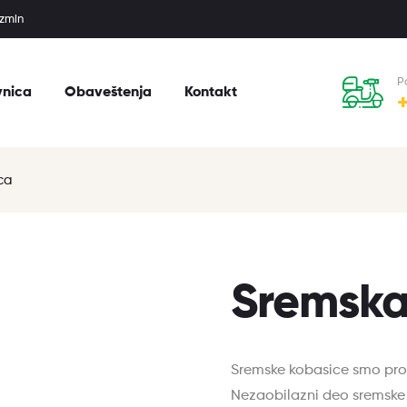
uzmin
P
vnica
Obaveštenja
Kontakt
ca
Sremska
Sremske kobasice smo pro
Nezaobilazni deo sremske 