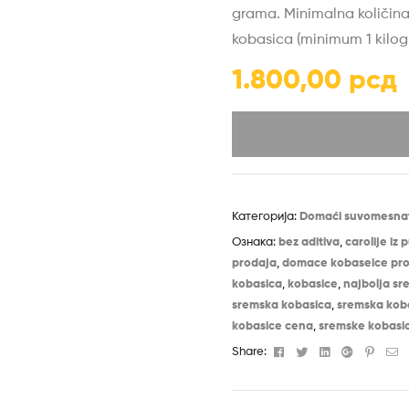
grama. Minimalna količina 
kobasica (minimum 1 kilog
1.800,00
рсд
Категорија:
Domaći suvomesnati
Ознака:
bez aditiva
,
carolije iz 
prodaja
,
domace kobaseice pr
kobasica
,
kobasice
,
najbolja sr
sremska kobasica
,
sremska kob
kobasice cena
,
sremske kobasi
Facebook
Twitter
Linkedin
Google+
Pinter
Em
Share: