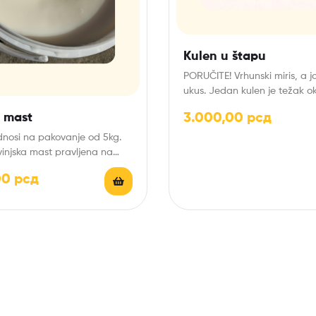
Kulen u štapu
PORUČITE! Vrhunski miris, a jo
ukus. Jedan kulen je težak o
grama. Cena…
3.000,00
рсд
a mast
nosi na pakovanje od 5kg.
njska mast pravljena na
lan način.
00
рсд