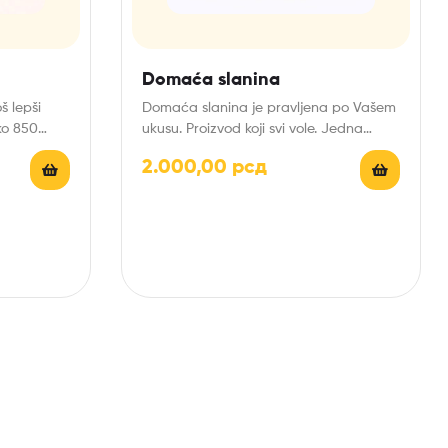
Domaća slanina
š lepši
Domaća slanina je pravljena po Vašem
ko 850
ukusu. Proizvod koji svi vole. Jedna
tabla slanine je…
2.000,00
рсд