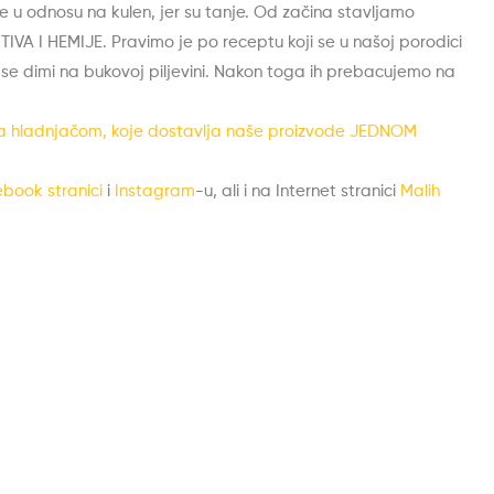
e u odnosu na kulen, jer su tanje. Od začina stavljamo
TIVA I HEMIJE. Pravimo je po receptu koji se u našoj porodici
e dimi na bukovoj piljevini. Nakon toga ih prebacujemo na
lo sa hladnjačom, koje dostavlja naše proizvode JEDNOM
book stranici
i
Instagram
-u, ali i na Internet stranici
Malih