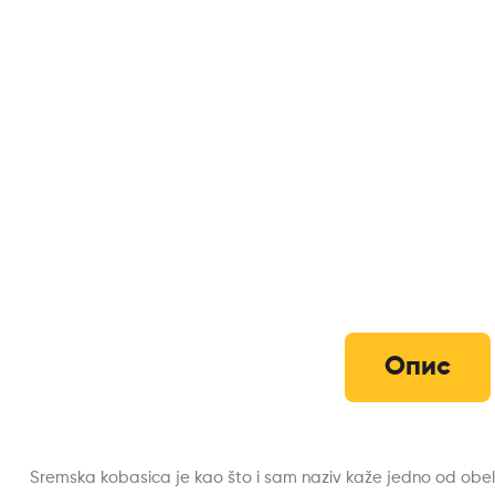
Опис
Sremska kobasica je kao što i sam naziv kaže jedno od obe