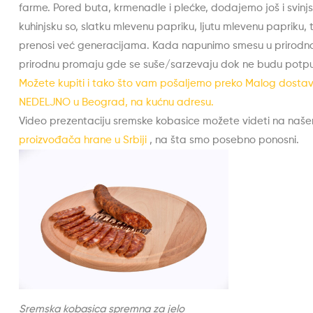
farme. Pored buta, krmenadle i plećke, dodajemo još i svinjs
kuhinjsku so, slatku mlevenu papriku, ljutu mlevenu papriku,
prenosi već generacijama. Kada napunimo smesu u prirodna 
prirodnu promaju gde se suše/sarzevaju dok ne budu potpun
Možete kupiti i tako što vam pošaljemo preko Malog dostavlj
NEDELJNO u Beograd, na kućnu adresu.
Video prezentaciju sremske kobasice možete videti na naš
proizvođača hrane u Srbiji
, na šta smo posebno ponosni.
Sremska kobasica spremna za jelo