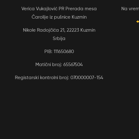
Verica Vukajlović PR Prerada mesa
Na vreme
Čarolije iz pušnice Kuzmin
+
Nikole Radojčića 21, 22223 Kuzmin
Srbija
PIB: 111650680
Matični broj: 65567504
Registarski kontrolni broj: 070000007-154