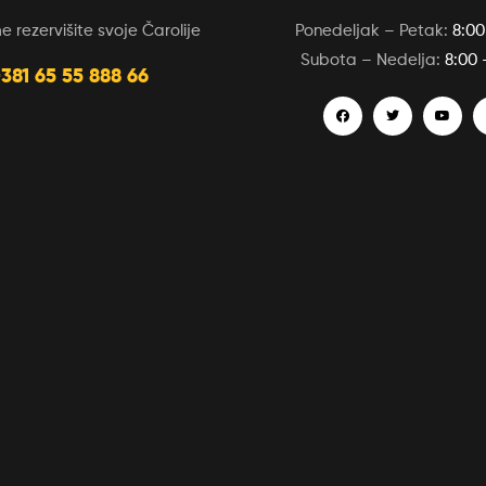
 rezervišite svoje Čarolije
Ponedeljak – Petak:
8:00
Subota – Nedelja:
8:00 
381 65 55 888 66